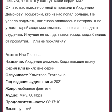
бес. Ой, а кто это у нас тут такой сердитый?
Ох, это вас вместе со мной отправили в Академию
Демонов? Посмотрим, кто из нас попал больше. Не
успела подумать, как снова вляпалась в историю. А по
углам старой академии слышны шорохи и пропадают
студенты. И лучше не оглядываться назад, когда бежишь
от проклятия… Или не проклятия?
Автор:
Ная Геярова
Название:
Академия демонов. Когда высшие плачут
Серия или цикл:
вне серий
Озвучивает:
Хлыстова Екатерина
Год издания аудио книги:
2021
Жанр:
любовное фентези
Аудио:
MP3, 80 kbps
Продолжительность:
08:17:10
Язык:
русский