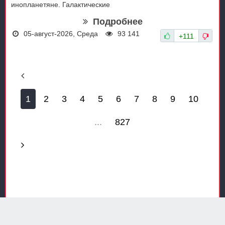
инопланетяне. Галактические
Подробнее
05-август-2026, Среда
93 141
+111
1
2
3
4
5
6
7
8
9
10
...
827