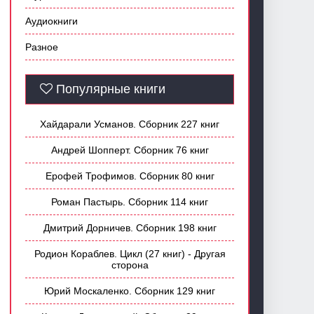
Аудиокниги
Разное
Популярные книги
Хайдарали Усманов. Сборник 227 книг
Андрей Шопперт. Сборник 76 книг
Ерофей Трофимов. Сборник 80 книг
Роман Пастырь. Сборник 114 книг
Дмитрий Дорничев. Сборник 198 книг
Родион Кораблев. Цикл (27 книг) - Другая
сторона
Юрий Москаленко. Сборник 129 книг