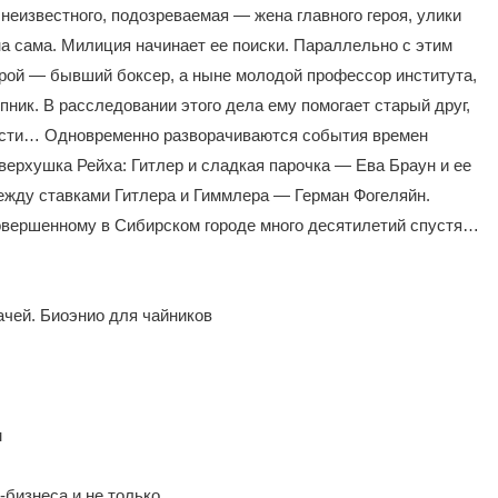
неизвестного, подозреваемая — жена главного героя, улики
на сама. Милиция начинает ее поиски. Параллельно с этим
ерой — бывший боксер, а ныне молодой профессор института,
упник. В расследовании этого дела ему помогает старый друг,
ости… Одновременно разворачиваются события времен
 верхушка Рейха: Гитлер и сладкая парочка — Ева Браун и ее
жду ставками Гитлера и Гиммлера — Герман Фогеляйн.
совершенному в Сибирском городе много десятилетий спустя…
ачей. Биоэнио для чайников
м
-бизнеса и не только