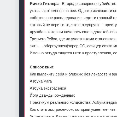
Яичко Гитлера
- В городе совершено убийство 
указывают именно на нее. Однако исчезает и о
собственное расследование ведет и главный г
который не верит в то, что его супруга — прест
дружба с которым началась еще в далекой юн
Третьего Рейха, где их участниками становится
зять — обергруппенфюрер СС, офицер связи ме
Именно оттуда тянутся нити к преступлению, 
Список книг:
Как вылечить себя и близких без лекарств и вр
Азбука мага
Азбука экстрасенса
Йога дважды рожденных
Практикум реального колдовства. Азбука ведь
Как стать экстрасенсом, который умеет лечить
Устав идиота. Как не потерять мозги в мире шоу