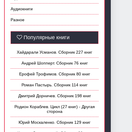
Аудиокниги
Разное
Популярные книги
Хайдарали Усманов. Сборник 227 книг
Андрей Шопперт. Сборник 76 книг
Ерофей Трофимов. Сборник 80 книг
Роман Пастырь. Сборник 114 книг
Дмитрий Дорничев. Сборник 198 книг
Родион Кораблев. Цикл (27 книг) - Другая
сторона
Юрий Москаленко. Сборник 129 книг