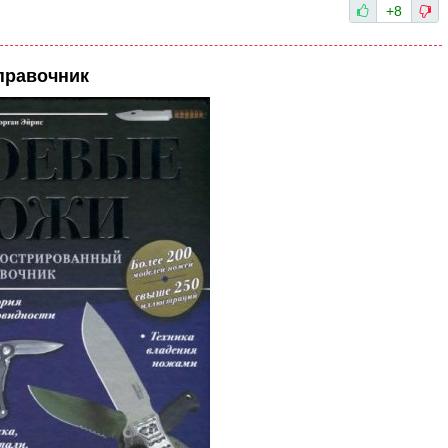
+8
правочник