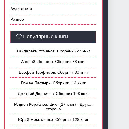
Аудиокниги
Разное
Популярные книги
Хайдарали Усманов. Сборник 227 книг
Андрей Шопперт. Сборник 76 книг
Ерофей Трофимов. Сборник 80 книг
Роман Пастырь. Сборник 114 книг
Дмитрий Дорничев. Сборник 198 книг
Родион Кораблев. Цикл (27 книг) - Другая
сторона
Юрий Москаленко. Сборник 129 книг