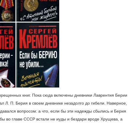
прещенных книг. Пока сюда включены дневники Лаврентия Берии
ал Л. П. Берия в своем дневнике незадолго до гибели. Наверное,
адавался вопросом: а что, если бы эти надежды сбылись и Берия
 бы во главе СССР встали не иуды и бездари вроде Хрущева, а